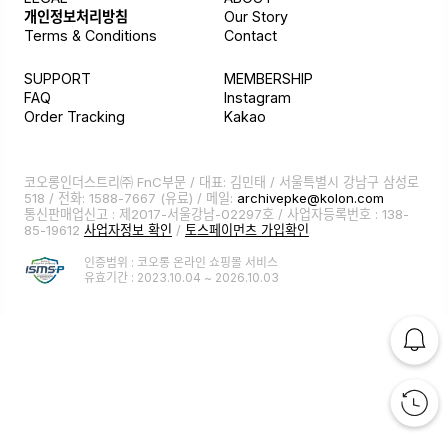
개인정보처리방침
Our Story
Terms & Conditions
Contact
SUPPORT
MEMBERSHIP
FAQ
Instagram
Order Tracking
Kakao
코오롱인더스트리㈜ FnC부문 / 대표: 김민태 / 서울특별시 강남구 삼성로
518 / 전화:
1588-7667
(유료) / 메일:
archivepke@kolon.com
통신판매업신고 : 제2017-서울강남-02297호 / 사업자등록번호 : 138-
85-19612
사업자정보 확인
/
토스페이먼츠 가입확인
인증범위 : 코오롱 온라인 쇼핑몰 서비스
유효기간 : 2023.10.04 ~ 2026.10.03