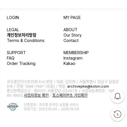
LOGIN
MY PAGE
LEGAL
ABOUT
개인정보처리방침
Our Story
Terms & Conditions
Contact
SUPPORT
MEMBERSHIP
FAQ
Instagram
Order Tracking
Kakao
코오롱인더스트리㈜ FnC부문 / 대표: 김민태 / 서울특별시 강남구 삼성로
518 / 전화:
1588-7667
(유료) / 메일:
archivepke@kolon.com
통신판매업신고 : 제2017-서울강남-02297호 / 사업자등록번호 : 138-
85-19612
사업자정보 확인
/
토스페이먼츠 가입확인
인증범위 : 코오롱 온라인 쇼핑몰 서비스
유효기간 : 2023.10.04 ~ 2026.10.03