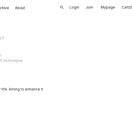
Login
Join
Mypage
Cart(
rchive
About
앱크
e
Archivépke
life. Aming to enhance it