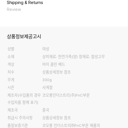
천연 가죽 제품으로 착용 및 보관시 습기나 물에 노출되지 않는 것이
굽높이
3
Shipping & Returns
좋으며, 물에 닿았을 경우 마른 수건으로 닦아주고 서늘한 곳에서 말
Review
려주는 것이 좋다.
상품정보제공고시
성별
여성
소재
상피재료: 천연가죽(양) 창재료: 합성고무
색상
마이 클린 베드
치수
상품상세정보 참조
무게
330g
시즌
사계절
제조자
(수입품의 경우
코오롱인더스트리(주)FnC부문
수입자를 함께 표기)
제조국
중국
취급시 주의사항
상품상세정보 참조
품질보증기준
코오롱 인더스트리㈜FnC부문 제품의