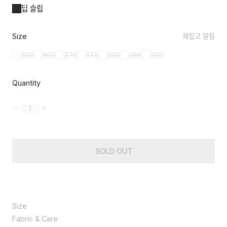
딥 슬립
Size
재입고 알림
360
365
370
375
380
385
390
Quantity
SOLD OUT
Size
Size
370
Fabric & Care