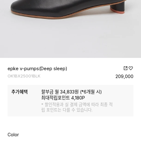
epke v-pumps(Deep sleep)
OK1BX25001BLK
209,000
추가혜택
할부금 월
34,833
원 (*
6
개월 시)
최대적립포인트
4,180
P
* 할인적용과 실 결제 금액에 따라 최종 적
립 포인트는 다를 수 있습니다.
Color