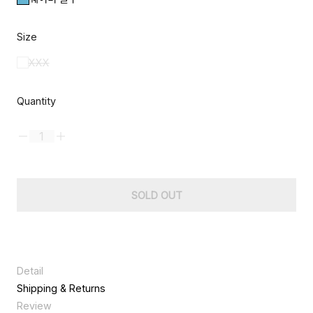
Size
XXX
Quantity
SOLD OUT
Detail
길이 조절 스트랩으로 연출 가능한 고체향수 백 참입니다. 양각로고와
Shipping & Returns
Wavy Blue 컬러의 야광이 포인트되며, 휴대가 간편한 스틱형 솔리
Review
드 퍼퓸으로 손과 바디에 사용 가능합니다.