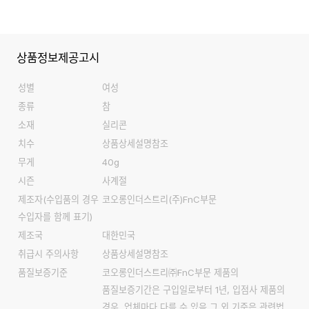
상품정보제공고시
성별
여성
종류
참
소재
실리콘
치수
상품상세설명참조
무게
40g
시즌
사계절
제조자
(수입품의 경우
코오롱인더스트리(주)FnC부문
수입자를 함께 표기)
제조국
대한민국
취급시 주의사항
상품상세설명참조
품질보증기준
코오롱인더스트리㈜FnC부문 제품의
품질보증기간은 구입일로부터 1년, 입점사 제품의
경우, 업체마다 다를 수 있음 그 외 기준은 관련법