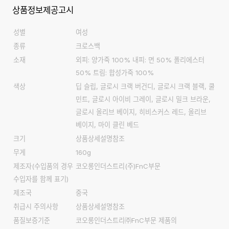
상품정보제공고시
성별
여성
종류
크로스백
소재
외피: 양가죽 100% 내피: 면 50% 폴리에스터
50% 트림: 합성가죽 100%
색상
딥 슬립, 글로시 크랙 버건디, 글로시 크랙 블랙, 쿨
민트, 글로시 아이비 그레이, 글로시 밀크 브라운,
글로시 올리브 베이지, 히비스커스 레드, 올리브
베이지, 마이 클린 베드
크기
상품상세설명참조
무게
160g
제조자
(수입품의 경우
코오롱인더스트리(주)FnC부문
수입자를 함께 표기)
제조국
중국
취급시 주의사항
상품상세설명참조
품질보증기준
코오롱인더스트리㈜FnC부문 제품의