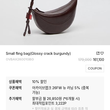
Small fling bag(Glossy crack burgundy)
OVBAX26001GBG
179,000
161,100
COUPON
상품혜택
10
% 할인
쿠폰혜택
아카이브앱크 26FW 뉴 러닝 5%
(
중복
가능
)
추가혜택
할부금 월
26,850
원 (*
6
개월 시)
최대적립포인트
3,222
P
* 할인적용과 실 결제 금액에 따라 최종 적