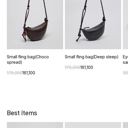
Small fling bag(Choco
Small fling bag(Deep sleep)
Ey
spread)
sa
179,000
161,100
179,000
161,100
12
Best items