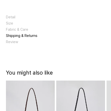
Detail
아카이브앱크 시그니처 플링백의 스몰 버전입니다. 절개선 디자인과
Size
내부 캔버스 안감이 가방의 볼륨을 안정감 있게 잡아주며, 스트랩 조
Size
XXX
Fabric & Care
절로 크로스·토트·숄더 3WAY연출이 가능합니다.
천연 가죽 제품으로 착용 및 보관시 습기나 물에 노출되지 않는 것이
세로
15
Shipping & Returns
좋으며, 물에 닿았을 경우 마른 수건으로 닦아주고 서늘한 곳에서 말
가로
26
Review
려주는 것이 좋다.
너비
5
끈높이
41
끈길이
102
You might also like