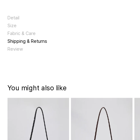
Detail
아카이브앱크의 첫 시즌 시그니처 라인으로, 심플한 곡선 형태의 절개
Size
라인이 고급스럽고 세련된 무드를 연출합니다. 스트랩 조절을 통해 크
Size
XXX
Fabric & Care
로스·토트·숄더 3WAY 연출이 가능합니다.
천연 가죽 제품으로 착용 및 보관시 습기나 물에 노출되지 않는 것이
세로
18
Shipping & Returns
좋으며, 물에 닿았을 경우 마른 수건으로 닦아주고 서늘한 곳에서 말
가로
38
Review
려주는 것이 좋다.
너비
8
끈높이
50
끈길이
102
You might also like