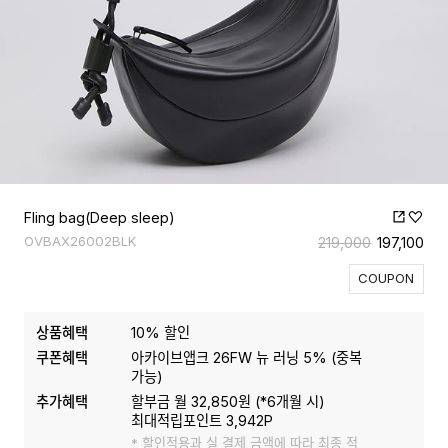
Fling bag(Deep sleep)
OVBAX26002BLK
219,000
197,100
COUPON
상품혜택
10
% 할인
쿠폰혜택
아카이브앱크 26FW 뉴 러닝 5%
(
중복
가능
)
추가혜택
할부금 월
32,850
원 (*
6
개월 시)
최대적립포인트
3,942
P
* 할인적용과 실 결제 금액에 따라 최종 적