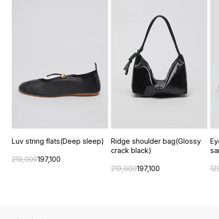
Luv string flats(Deep sleep)
Ridge shoulder bag(Glossy
Ey
crack black)
sa
219,000
197,100
219,000
197,100
12