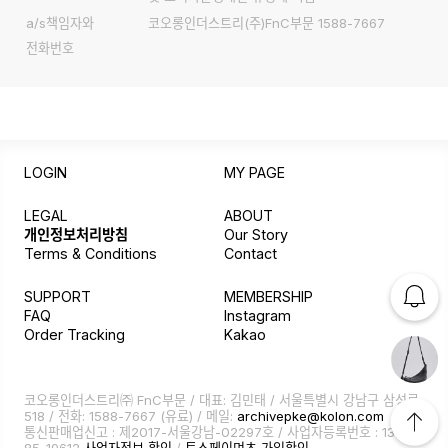
a/s책임자와
코오롱인더스트리(주)FnC부문 1588-7667
전화번호
LOGIN
MY PAGE
LEGAL
ABOUT
개인정보처리방침
Our Story
Terms & Conditions
Contact
SUPPORT
MEMBERSHIP
FAQ
Instagram
Order Tracking
Kakao
코오롱인더스트리㈜ FnC부문 / 대표: 김민태 / 서울특별시 강남구 삼성로
518 / 전화:
1588-7667
(유료) / 메일:
archivepke@kolon.com
통신판매업신고 : 제2017-서울강남-02297호 / 사업자등록번호 : 138-
85-19612
사업자정보 확인
/
토스페이먼츠 가입확인