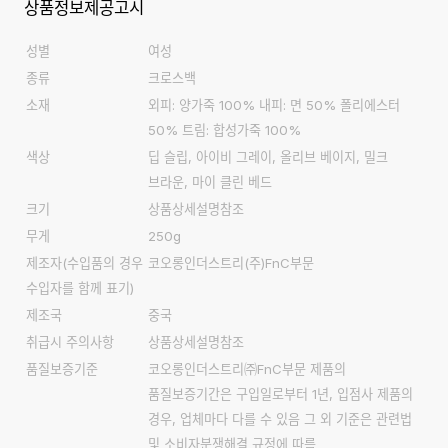
상품정보제공고시
성별
여성
종류
크로스백
소재
외피: 양가죽 100% 내피: 면 50% 폴리에스터
50% 트림: 합성가죽 100%
색상
딥 슬립, 아이비 그레이, 올리브 베이지, 밀크
브라운, 마이 클린 베드
크기
상품상세설명참조
무게
250g
제조자
(수입품의 경우
코오롱인더스트리(주)FnC부문
수입자를 함께 표기)
제조국
중국
취급시 주의사항
상품상세설명참조
품질보증기준
코오롱인더스트리㈜FnC부문 제품의
품질보증기간은 구입일로부터 1년, 입점사 제품의
경우, 업체마다 다를 수 있음 그 외 기준은 관련법
및 소비자분쟁해결 규정에 따름