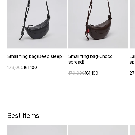
Small fling bag(Deep sleep)
Small fling bag(Choco
La
spread)
sp
179,000
161,100
179,000
161,100
27
Best items