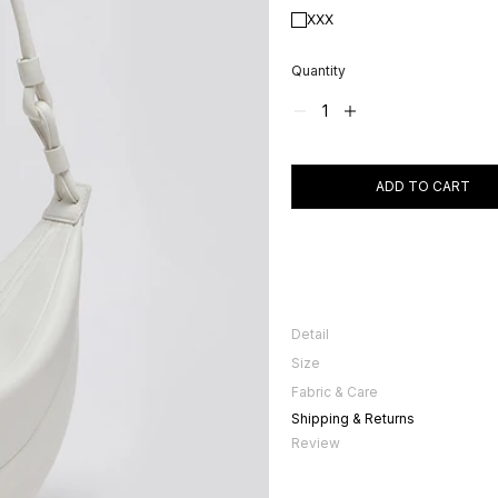
XXX
Quantity
ADD TO CART
Detail
아카이브앱크의 첫 시즌 시그니처 라인
Size
드를 연출합니다. 스트랩 조절을 통해 
Size
Fabric & Care
세로
천연 가죽 제품으로 착용 및 보관시 
Shipping & Returns
른 수건으로 닦아주고 서늘한 곳에서 
가로
Review
너비
끈높이