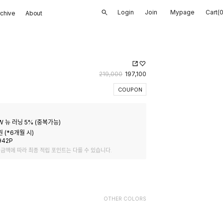
Login
Join
Mypage
Cart(
rchive
About
219,000
197,100
COUPON
 뉴 러닝 5%
(
중복가능
)
원 (*
6
개월 시)
942
P
 금액에 따라 최종 적립 포인트는 다를 수 있습니다.
OTHER COLORS