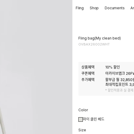
Fling
Shop
Documents
A
Fling bag(My clean bed)
OVBAX26002WHT
상품혜택
10
% 할인
쿠폰혜택
아카이브앱크 26FW
추가혜택
할부금 월
32,850
최대적립포인트
3,
* 할인적용과 실 결제
Color
마이 클린 베드
Size