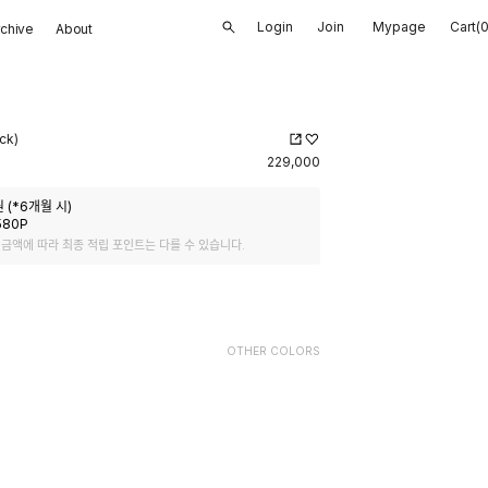
Login
Join
Mypage
Cart(
rchive
About
ck)
229,000
 (*
6
개월 시)
580
P
 금액에 따라 최종 적립 포인트는 다를 수 있습니다.
OTHER COLORS