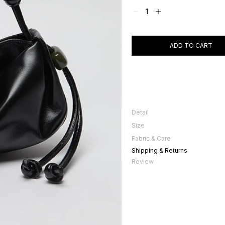
ADD TO CART
Detail
시그니처 호마이카 스토퍼 장식의 백.
Size
름을 더합니다. 광택 양피로 데이&나
Size
Fabric & Care
세로
천연 가죽 제품으로 착용 및 보관시 
Shipping & Returns
른 수건으로 닦아주고 서늘한 곳에서 
가로
Review
너비
끈높이
끈길이