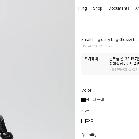
Fling
Shop
Documents
A
Small fling carry bag(Glossy bla
OVBAX26051GBK
추가혜택
할부금 월
38,167
원
최대적립포인트
4,
* 할인적용과 실 결제
Color
글로시 블랙
Size
XXX
Quantity