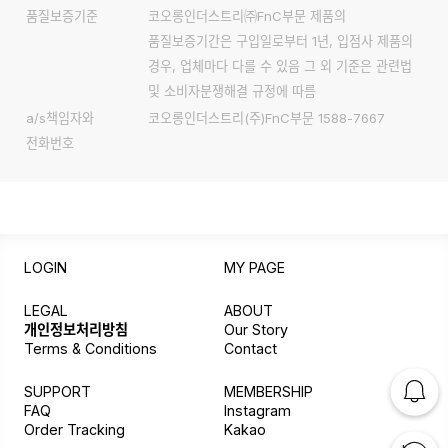
품질보증기준
코오롱인더스트리㈜FnC부문 제품의
품질보증기간은 구입일로부터 1년, 입점사 제품의
경우, 업체마다 다를 수 있음 그 외 기준은 관련법
및 소비자분쟁해결 규정에 따름
a/s책임자와
코오롱인더스트리(주)FnC부문 1588-7667
전화번호
LOGIN
MY PAGE
LEGAL
ABOUT
개인정보처리방침
Our Story
Terms & Conditions
Contact
SUPPORT
MEMBERSHIP
FAQ
Instagram
Order Tracking
Kakao