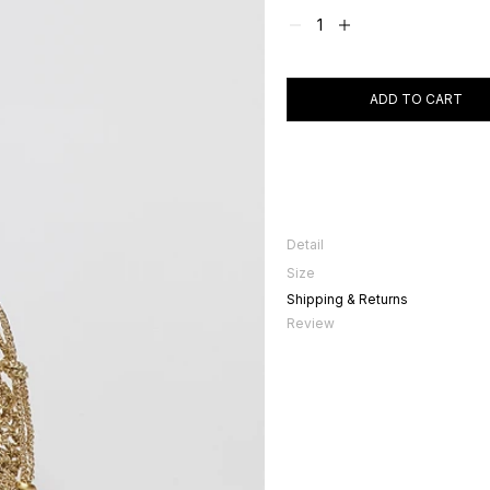
ADD TO CART
Detail
메탈릭한 원사로 짜여져 시원한 느낌을
Size
어지는 것이 포인트입니다
Size
Shipping & Returns
세로
Review
가로
너비
끈길이