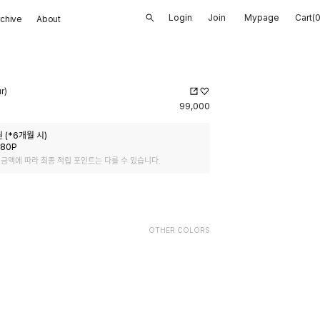
Login
Join
Mypage
Cart(
rchive
About
r)
99,000
 (*
6
개월 시)
980
P
 금액에 따라 최종 적립 포인트는 다를 수 있습니다.
OTHER COLORS