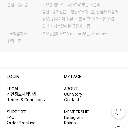
품질보증기준
코오롱 인더스트리㈜FnC부문 제품의
품질보증기간은 구입일로부터 1년, 입점사 제품의
경우, 업체마다 다를 수 있음 그 외 기준은 관련법
및 소비자분쟁해결 규정에 따름
a/s책임자와
코오롱인더스트리(주)FnC부문 1588-7667
전화번호
LOGIN
MY PAGE
LEGAL
ABOUT
개인정보처리방침
Our Story
Terms & Conditions
Contact
SUPPORT
MEMBERSHIP
FAQ
Instagram
Order Tracking
Kakao