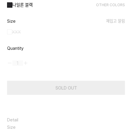
나일론 블랙
OTHER COLORS
Size
재입고 알림
XXX
Quantity
SOLD OUT
Detail
부드럽고 유연한 터치감과 입체적인 구조가 돋보이는 릿지백 미니 버
Size
전으로, 탈착 가능한 스트랩으로 크로스와 토트 연출이 가능하며 톡톡