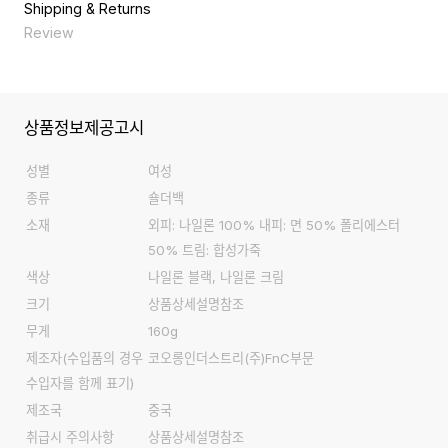
Size
XXX
Shipping & Returns
한 캔버스 안감으로 실용성을 더했습니다.
세로
11.5
Review
가로
23
너비
12
끈높이
11.5
상품정보제공고시
끈길이
100
성별
여성
종류
숄더백
소재
외피: 나일론 100% 내피: 면 50% 폴리에스터
50% 트림: 합성가죽
색상
나일론 블랙, 나일론 크림
크기
상품상세설명참조
무게
160g
제조자
(수입품의 경우
코오롱인더스트리(주)FnC부문
수입자를 함께 표기)
제조국
중국
취급시 주의사항
상품상세설명참조