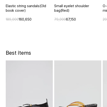
Elastic string sandals(Old
Small eyelet shoulder
O-
book cover)
bag(Red)
mi
189,000
160,650
79,000
67,150
20
Best items