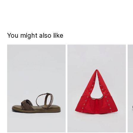
가로
46
너비
7
끈높이
21
끈길이
54
You might also like