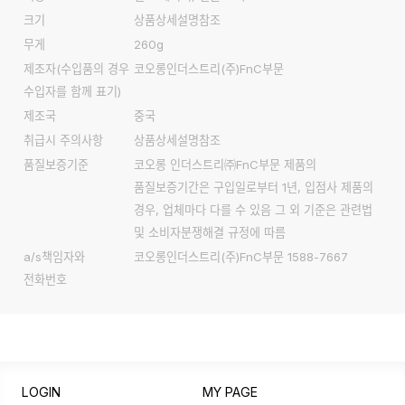
크기
상품상세설명참조
무게
260g
제조자
(수입품의 경우
코오롱인더스트리(주)FnC부문
수입자를 함께 표기)
제조국
중국
취급시 주의사항
상품상세설명참조
품질보증기준
코오롱 인더스트리㈜FnC부문 제품의
품질보증기간은 구입일로부터 1년, 입점사 제품의
경우, 업체마다 다를 수 있음 그 외 기준은 관련법
및 소비자분쟁해결 규정에 따름
a/s책임자와
코오롱인더스트리(주)FnC부문 1588-7667
전화번호
LOGIN
MY PAGE