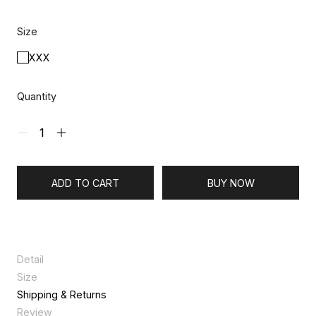
Size
XXX
Quantity
ADD TO CART
BUY NOW
Detail
나일론을 믹스매치한 미니 쇼퍼백입니다. 언발란스 스트랩으로 사이
Size
즈 조절이 가능하며, 하트 스토퍼 장식이 포인트입니다. 히든 마그넷
Size
XXX
Shipping & Returns
클로징으로 간편하게 여닫을 수 있습니다.
세로
21
Review