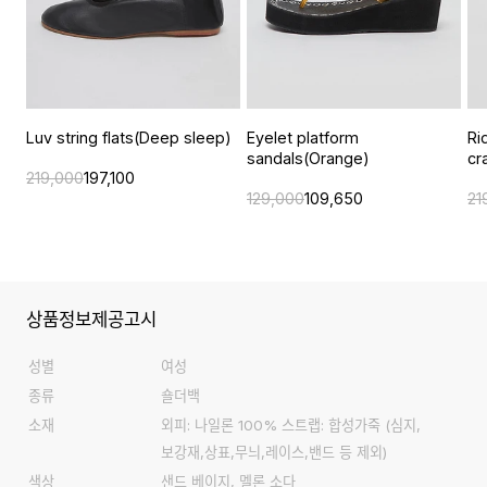
Luv string flats(Deep sleep)
Eyelet platform
Ri
sandals(Orange)
cr
219,000
197,100
129,000
109,650
21
상품정보제공고시
성별
여성
종류
숄더백
소재
외피: 나일론 100% 스트랩: 합성가죽 (심지,
보강재,상표,무늬,레이스,밴드 등 제외)
색상
샌드 베이지, 멜론 소다