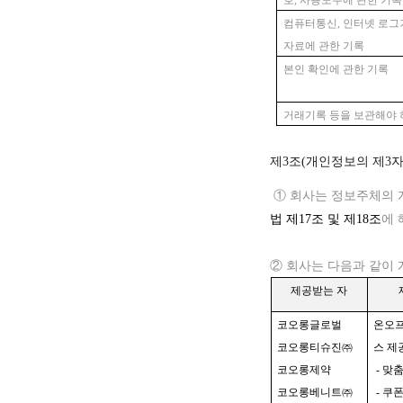
호, 사용도수에 관한 기록
컴퓨터통신, 인터넷 로그
자료에
관한 기록
본인 확인에 관한 기록
거래기록 등을 보관해야 
제3조(개인정보의 제3자
① 회사는 정보주체의 
법
제
17조
및
제
1
8
조
에
② 회사는 다음과 같이
제공받는 자
코오롱글로벌
온오프
코오롱티슈진㈜
스 제
코오롱제약
- 맞
코오롱베니트㈜
- 쿠