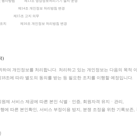
및
행사방법
제13조 영상정보처리기기 설치
∙
운영
 항목 제14조 개인정보 처리방침 변경
 제15조 고지 의무
확보조치 제16조 개인정보 처리방침 변경
적)
위하여
개인정보를
처리합니다
. 처리하고 있는 개인정보는 다음의 목적 
18조에 따라 별도의 동의를 받는 등 필요한 조치를 이행할 예정입니다.
회원제 서비스
제공
에 따른
본인
식별
ㆍ인증
,
회원자격 유지
ㆍ관리,
시행에
따른
본인확인
, 서비스 부정이용 방지, 분쟁 조정을 위한 기록보존
공