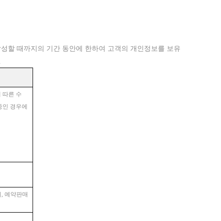
달성할
때까지의
기간
동안에
한하여
고객의
개인정보를
보유
.
에 따른 수
 중인 경우에
심의, 예약판매