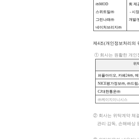
㈜MOD
회 제
스위트밀㈜
- 시
그린나래㈜
개발/
네이처브리지㈜
제4조(개인정보처리의 
① 회사는 원활한 개인
위
퍼플아이오
, 카페24㈜
,
메
NICE평가정보㈜, ㈜드
CJ대한통운㈜
㈜케이지이니시스
② 회사는 위탁계약 체
관리∙감독, 손해배상