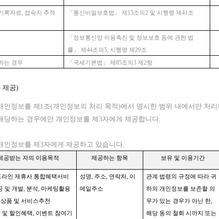
기록자료,
접속
지 추적
「통신비밀보호법」
제15조의2 및 시행령 제41조
「
정보통신망 이용촉진 및 정보보호 등에 관한 법
률
」
제44조의5, 시행령 제29조
하는 경우
「국세기본법」
제85조의3 제2항
 제공)
개인정보를 제1조(개인정보의 처리 목적)에서 명시한 범위 내에서만 처리하
 해당하는
경우에만
개인정보를
제
3자에게 제공합니다.
 개인정보를 제3자에게 제공하고 있습니다.
제공받는 자의 이용목적
제공하는 항목
보유 및 이용기간
라인 제휴사 통합혜택서비
성명, 주소, 연락처, 이
관계 법령의 규정에 따라 귀
공 및 개발, 분석, 마케팅활용
메일주소
하의 개인정보를 보존할 의
춤상품 및 서비스추천
무가 있는 경우가 아닌 한,
폰 및 할인혜택, 이벤트 참여기
해당 동의 철회 시까지 또는