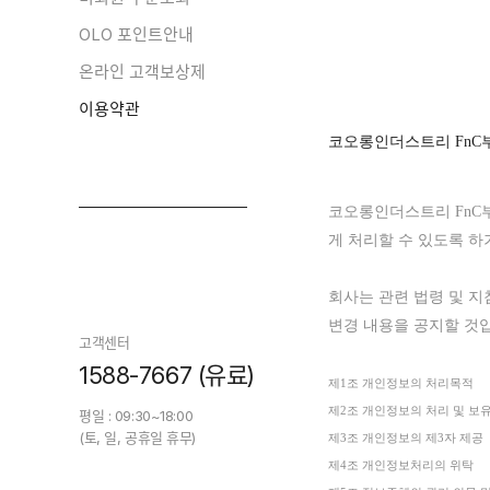
OLO 포인트안내
온라인 고객보상제
이용약관
코오롱인더스트리 FnC
코오롱인더스트리 FnC
게
처리할
수
있도록
하
회사는 관련
법령
및
지
변경 내용을 공지할 것
고객센터
1588-7667 (유료)
제1조 개인정보의 처리목
제2조 개인정보의 처리 및
평일 : 09:30~18:00
(토, 일, 공휴일 휴무)
제3조 개인정보의 제3자
제4조 개인정보처리의 위