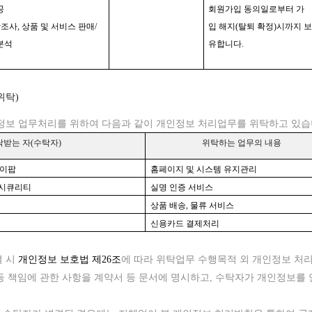
공
회원가입 동의일로부터 가
장조사, 상품 및 서비스 판매/
입 해지(탈퇴 확정)시까지 
분석
유합니다.
위탁)
정보 업무처리를 위하여 다음과 같이 개인정보 처리업무를 위탁하고 있습
탁받는 자(수탁자)
위탁하는 업무의 내용
이팝
홈페이지 및 시스템 유지관리
림시큐리티
실명 인증 서비스
상품 배송, 물류 서비스
신용카드 결제처리
결
시
개인정보 보호법
제
26조
에 따라
위탁업무
수행목적
외
개인정보
처
 등 책임에 관한 사항을 계약서 등 문서에 명시하고, 수탁자가 개인정보