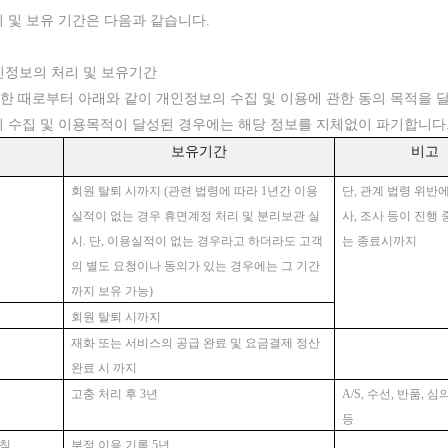
 및 보유 기간은 다음과 같습니다.
개인정보의 처리 및 보유기간
한
때로부터
아래와
같이
개인정보의
수집
및
이용에
관한
동의
목적을
의 수집 및 이용목적이 달성된 경우에는 해당 정보를 지체없이 파기합니다
보유기간
비고
회원 탈퇴 시까지 (관련 법령에 따라 1년간 이용
단, 관계 법령 위반
실적이 없는 경우 휴면계정 처리 및 분리보관 실
사, 조사 등이 진행
시. 단, 이용실적이 없는 경우라고 하더라도 고객
는 종료시까지
의 별도 요청이나 동의가 있는 경우에는 그 기간
까지 보유 가능)
회원 탈퇴 시까지
재화 또는 서비스의 공급 완료 및 요금결제 정산
완료 시 까지
고충 처리 후 3년
A/S, 수선, 반품, 
등
방침
부정 이용 기록 5년